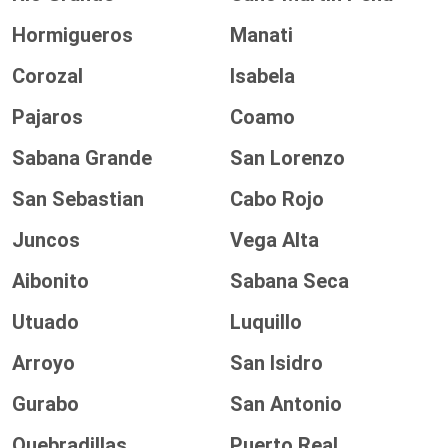
Hormigueros
Manati
Corozal
Isabela
Pajaros
Coamo
Sabana Grande
San Lorenzo
San Sebastian
Cabo Rojo
Juncos
Vega Alta
Aibonito
Sabana Seca
Utuado
Luquillo
Arroyo
San Isidro
Gurabo
San Antonio
Quebradillas
Puerto Real