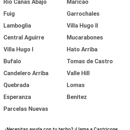
Rio Canas Abajo
Maricao
Fuig
Garrochales
Lamboglia
Villa Hugo II
Central Aguirre
Mucarabones
Villa Hugo I
Hato Arriba
Bufalo
Tomas de Castro
Candelero Arriba
Valle Hill
Quebrada
Lomas
Esperanza
Benitez
Parcelas Nuevas
¿Necesitas ayuda con tu techo? ¡Llama a Castricone