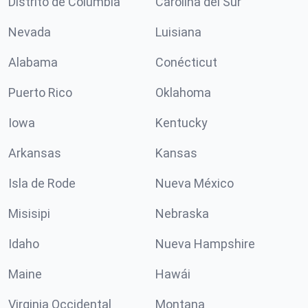
Distrito de Columbia
Carolina del Sur
Nevada
Luisiana
Alabama
Conécticut
Puerto Rico
Oklahoma
Iowa
Kentucky
Arkansas
Kansas
Isla de Rode
Nueva México
Misisipi
Nebraska
Idaho
Nueva Hampshire
Maine
Hawái
Virginia Occidental
Montana