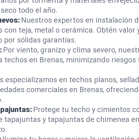
daños por tormenta y materiales envejecid
seco todo el año.
uevos:
Nuestros expertos en instalación 
con teja, metal o cerámica. Obtén valor 
 por sólidas garantías.
:
Por viento, granizo y clima severo, nues
 a techos en Brenas, minimizando riesgos
s especializamos en techos planos, sellad
edades comerciales en Brenas, ofreciend
.
apajuntas:
Protege tu techo y cimientos c
de tapajuntas y tapajuntas de chimenea e
zo.