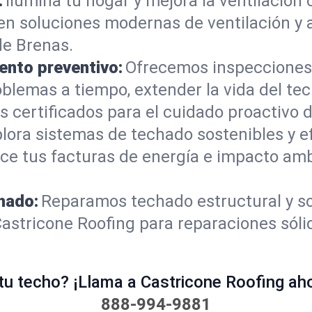
:
Ilumina tu hogar y mejora la ventilación 
yen soluciones modernas de ventilación y a
de Brenas.
ento preventivo:
Ofrecemos inspecciones
oblemas a tiempo, extender la vida del te
 certificados para el cuidado proactivo d
lora sistemas de techado sostenibles y e
uce tus facturas de energía e impacto amb
hado:
Reparamos techado estructural y s
Castricone Roofing para reparaciones sól
u techo? ¡Llama a Castricone Roofing ahor
888-994-9881