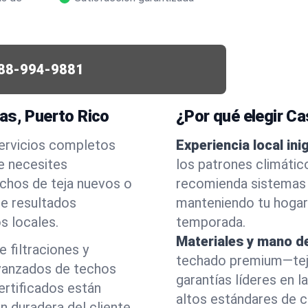
88-994-9881
as, Puerto Rico
¿Por qué elegir C
servicios completos
Experiencia local ini
e necesites
los patrones climátic
echos de teja nuevos o
recomienda sistemas 
ce resultados
manteniendo tu hogar
s locales.
temporada.
Materiales y mano de
 filtraciones y
techado premium—tej
vanzados de techos
garantías líderes en 
ertificados están
altos estándares de ca
n duradera del cliente