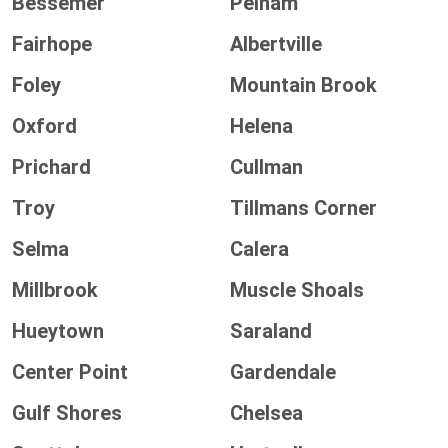
Bessemer
Pelham
Fairhope
Albertville
Foley
Mountain Brook
Oxford
Helena
Prichard
Cullman
Troy
Tillmans Corner
Selma
Calera
Millbrook
Muscle Shoals
Hueytown
Saraland
Center Point
Gardendale
Gulf Shores
Chelsea