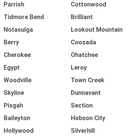
Parrish
Cottonwood
Tidmore Bend
Brilliant
Notasulga
Lookout Mountain
Berry
Coosada
Cherokee
Ohatchee
Egypt
Leroy
Woodville
Town Creek
Skyline
Dunnavant
Pisgah
Section
Baileyton
Hobson City
Hollywood
Silverhill