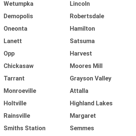
Wetumpka
Lincoln
Demopolis
Robertsdale
Oneonta
Hamilton
Lanett
Satsuma
Opp
Harvest
Chickasaw
Moores Mill
Tarrant
Grayson Valley
Monroeville
Attalla
Holtville
Highland Lakes
Rainsville
Margaret
Smiths Station
Semmes