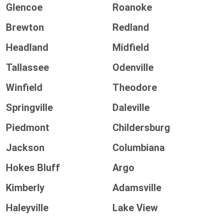
Glencoe
Roanoke
Brewton
Redland
Headland
Midfield
Tallassee
Odenville
Winfield
Theodore
Springville
Daleville
Piedmont
Childersburg
Jackson
Columbiana
Hokes Bluff
Argo
Kimberly
Adamsville
Haleyville
Lake View