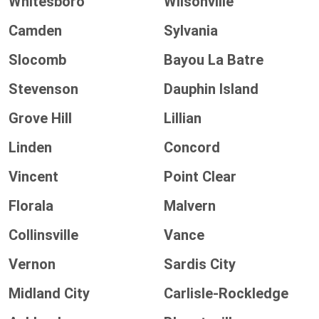
Whitesboro
Wilsonville
Camden
Sylvania
Slocomb
Bayou La Batre
Stevenson
Dauphin Island
Grove Hill
Lillian
Linden
Concord
Vincent
Point Clear
Florala
Malvern
Collinsville
Vance
Vernon
Sardis City
Midland City
Carlisle-Rockledge