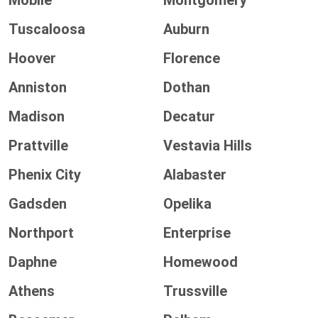
Mobile
Montgomery
Tuscaloosa
Auburn
Hoover
Florence
Anniston
Dothan
Madison
Decatur
Prattville
Vestavia Hills
Phenix City
Alabaster
Gadsden
Opelika
Northport
Enterprise
Daphne
Homewood
Athens
Trussville