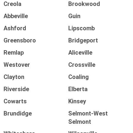
Creola
Brookwood
Abbeville
Guin
Ashford
Lipscomb
Greensboro
Bridgeport
Remlap
Aliceville
Westover
Crossville
Clayton
Coaling
Riverside
Elberta
Cowarts
Kinsey
Brundidge
Selmont-West
Selmont