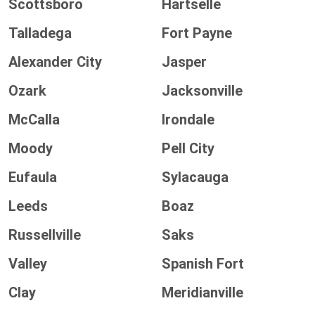
Scottsboro
Hartselle
Talladega
Fort Payne
Alexander City
Jasper
Ozark
Jacksonville
McCalla
Irondale
Moody
Pell City
Eufaula
Sylacauga
Leeds
Boaz
Russellville
Saks
Valley
Spanish Fort
Clay
Meridianville