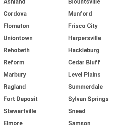
Ashland
Blountsville
Cordova
Munford
Flomaton
Frisco City
Uniontown
Harpersville
Rehobeth
Hackleburg
Reform
Cedar Bluff
Marbury
Level Plains
Ragland
Summerdale
Fort Deposit
Sylvan Springs
Stewartville
Snead
Elmore
Samson