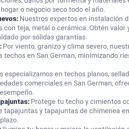
aciones, daños por tormenta y materiales 
 hogar o negocio seco todo el año.
uevos:
Nuestros expertos en instalación 
con teja, metal o cerámica. Obtén valor 
dado por sólidas garantías.
:
Por viento, granizo y clima severo, nues
l a techos en San German, minimizando ri
s especializamos en techos planos, sellad
edades comerciales en San German, ofre
 desempeño.
apajuntas:
Protege tu techo y cimientos c
 de tapajuntas y tapajuntas de chimenea 
 plazo.