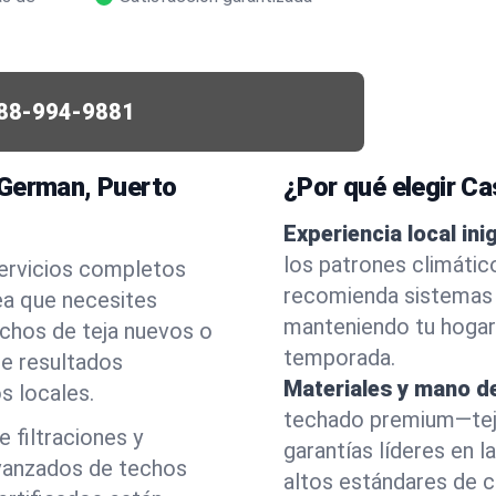
88-994-9881
 German, Puerto
¿Por qué elegir C
Experiencia local ini
los patrones climátic
servicios completos
recomienda sistemas 
ea que necesites
manteniendo tu hogar
echos de teja nuevos o
temporada.
ce resultados
Materiales y mano de
s locales.
techado premium—tej
 filtraciones y
garantías líderes en 
vanzados de techos
altos estándares de ca