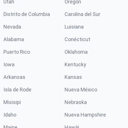
Utah
Oregón
Distrito de Columbia
Carolina del Sur
Nevada
Luisiana
Alabama
Conécticut
Puerto Rico
Oklahoma
Iowa
Kentucky
Arkansas
Kansas
Isla de Rode
Nueva México
Misisipi
Nebraska
Idaho
Nueva Hampshire
Maine
Hawái