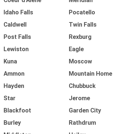
Coeur d'Alene
Meridian
Idaho Falls
Pocatello
Caldwell
Twin Falls
Post Falls
Rexburg
Lewiston
Eagle
Kuna
Moscow
Ammon
Mountain Home
Hayden
Chubbuck
Star
Jerome
Blackfoot
Garden City
Burley
Rathdrum