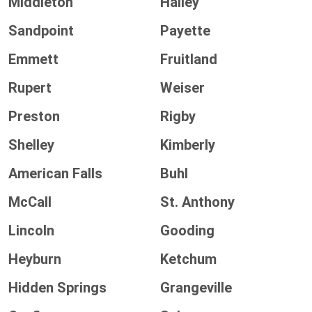
Middleton
Hailey
Sandpoint
Payette
Emmett
Fruitland
Rupert
Weiser
Preston
Rigby
Shelley
Kimberly
American Falls
Buhl
McCall
St. Anthony
Lincoln
Gooding
Heyburn
Ketchum
Hidden Springs
Grangeville