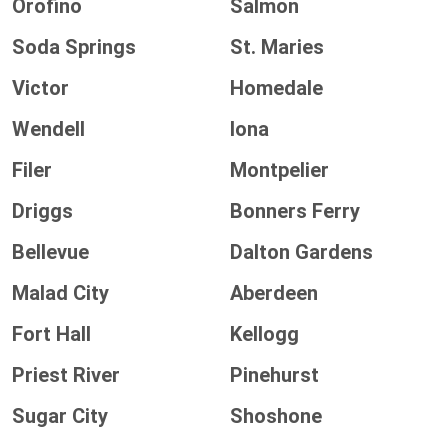
Orofino
Salmon
Soda Springs
St. Maries
Victor
Homedale
Wendell
Iona
Filer
Montpelier
Driggs
Bonners Ferry
Bellevue
Dalton Gardens
Malad City
Aberdeen
Fort Hall
Kellogg
Priest River
Pinehurst
Sugar City
Shoshone