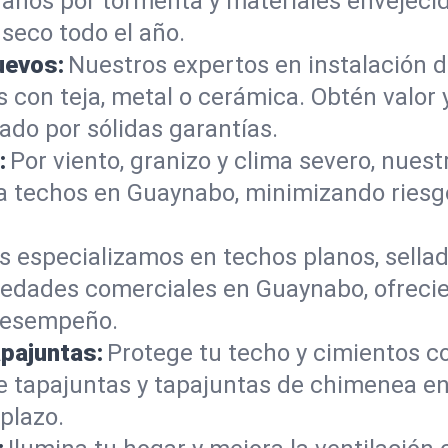
daños por tormenta y materiales envejecid
seco todo el año.
uevos:
Nuestros expertos en instalación 
con teja, metal o cerámica. Obtén valor 
do por sólidas garantías.
:
Por viento, granizo y clima severo, nues
l a techos en Guaynabo, minimizando ries
s especializamos en techos planos, sellad
edades comerciales en Guaynabo, ofrecie
 desempeño.
apajuntas:
Protege tu techo y cimientos c
 de tapajuntas y tapajuntas de chimenea 
 plazo.