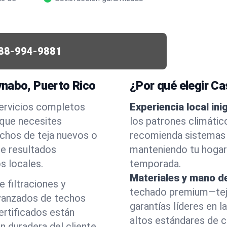
88-994-9881
ynabo, Puerto Rico
¿Por qué elegir C
servicios completos
Experiencia local ini
 que necesites
los patrones climátic
echos de teja nuevos o
recomienda sistemas 
ce resultados
manteniendo tu hogar
s locales.
temporada.
Materiales y mano de
 filtraciones y
techado premium—tej
vanzados de techos
garantías líderes en 
ertificados están
altos estándares de ca
n duradera del cliente