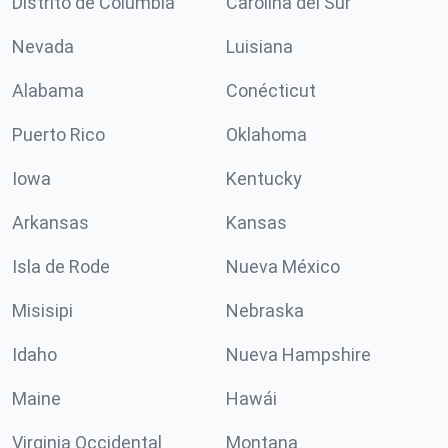
Distrito de Columbia
Carolina del Sur
Nevada
Luisiana
Alabama
Conécticut
Puerto Rico
Oklahoma
Iowa
Kentucky
Arkansas
Kansas
Isla de Rode
Nueva México
Misisipi
Nebraska
Idaho
Nueva Hampshire
Maine
Hawái
Virginia Occidental
Montana