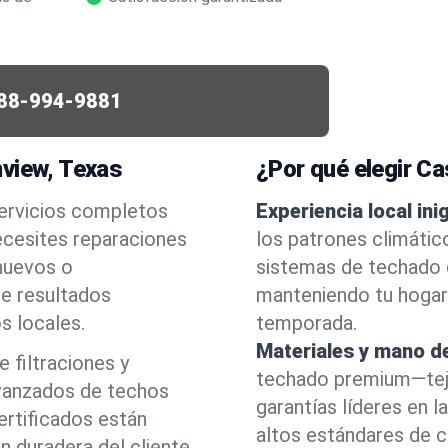
88-994-9881
mview, Texas
¿Por qué elegir C
servicios completos
Experiencia local ini
ecesites reparaciones
los patrones climáti
 nuevos o
sistemas de techado q
ce resultados
manteniendo tu hogar
s locales.
temporada.
Materiales y mano de
 filtraciones y
techado premium—tej
vanzados de techos
garantías líderes en 
ertificados están
altos estándares de ca
n duradera del cliente