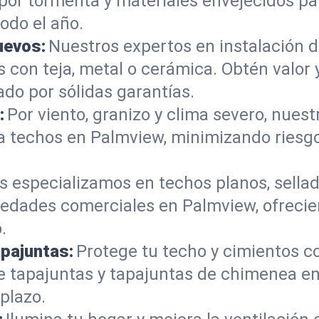
por tormenta y materiales envejecidos par
odo el año.
uevos:
Nuestros expertos en instalación 
con teja, metal o cerámica. Obtén valor 
do por sólidas garantías.
:
Por viento, granizo y clima severo, nues
 a techos en Palmview, minimizando riesg
s especializamos en techos planos, sellad
edades comerciales en Palmview, ofrecie
.
apajuntas:
Protege tu techo y cimientos c
 de tapajuntas y tapajuntas de chimenea 
 plazo.