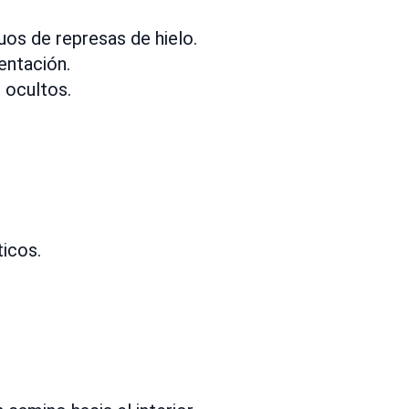
uos de represas de hielo.
entación.
 ocultos.
icos.