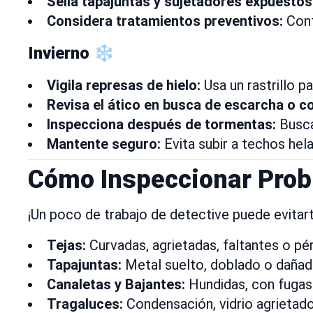
Sella tapajuntas y sujetadores expuestos
Considera tratamientos preventivos:
Cont
Invierno ❄️
Vigila represas de hielo:
Usa un rastrillo p
Revisa el ático en busca de escarcha o c
Inspecciona después de tormentas:
Busca 
Mantente seguro:
Evita subir a techos hela
Cómo Inspeccionar Prob
¡Un poco de trabajo de detective puede evitar
Tejas:
Curvadas, agrietadas, faltantes o pé
Tapajuntas:
Metal suelto, doblado o dañado
Canaletas y Bajantes:
Hundidas, con fugas
Tragaluces:
Condensación, vidrio agrietado