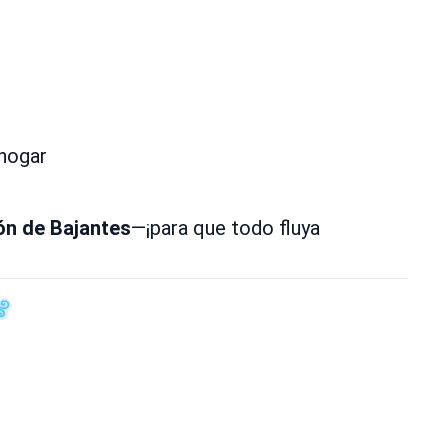
 hogar
ón de Bajantes
—¡para que todo fluya
️