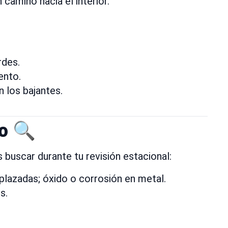
 camino hacia el interior.
rdes.
ento.
n los bajantes.
o 🔍
buscar durante tu revisión estacional:
splazadas; óxido o corrosión en metal.
s.